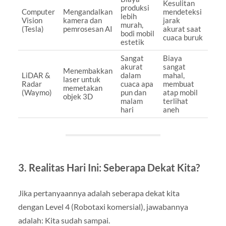
Kesulitan
produksi
Computer
Mengandalkan
mendeteksi
lebih
Vision
kamera dan
jarak
murah,
(Tesla)
pemrosesan AI
akurat saat
bodi mobil
cuaca buruk
estetik
Sangat
Biaya
akurat
sangat
Menembakkan
LiDAR &
dalam
mahal,
laser untuk
Radar
cuaca apa
membuat
memetakan
(Waymo)
pun dan
atap mobil
objek 3D
malam
terlihat
hari
aneh
3. Realitas Hari Ini: Seberapa Dekat Kita?
Jika pertanyaannya adalah seberapa dekat kita
dengan Level 4 (Robotaxi komersial), jawabannya
adalah: Kita sudah sampai.