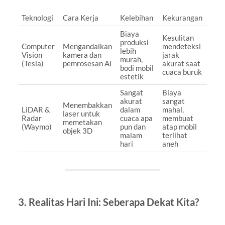
Teknologi
Cara Kerja
Kelebihan
Kekurangan
Biaya
Kesulitan
produksi
Computer
Mengandalkan
mendeteksi
lebih
Vision
kamera dan
jarak
murah,
(Tesla)
pemrosesan AI
akurat saat
bodi mobil
cuaca buruk
estetik
Sangat
Biaya
akurat
sangat
Menembakkan
LiDAR &
dalam
mahal,
laser untuk
Radar
cuaca apa
membuat
memetakan
(Waymo)
pun dan
atap mobil
objek 3D
malam
terlihat
hari
aneh
3. Realitas Hari Ini: Seberapa Dekat Kita?