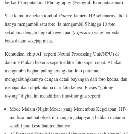
berkat Computational Photography (Fotografi Komputasional).
Saat kamu menekan tombol
shutter
, kamera HP sebenarnya tidak
hanya mengambil satu foto. Ia mengambil 5 hingga 10 foto
sekaligus dengan tingkat kegelapan (
exposure
) yang berbeda-
beda dalam sekejap mata.
Kemudian, chip AI (seperti Neural Processing Unit/NPU) di
dalam HP akan bekerja seperti editor foto super cepat. AI akan
mengambil bagian paling terang dari foto pertama,
menggabungkannya dengan detail bayangan dari foto kedua, dan
menajamkan objek utama dari foto ketiga. Proses “gotong
royong” digital ini melahirkan fitur-fitur gila seperti:
Mode Malam (Night Mode) yang Menembus Kegelapan: HP-
mu bisa melihat objek di ruangan gelap yang bahkan matamu
sendiri pun kesulitan melihatnya.
AI Restorasi Detail: Memotret dokumen yang agak buram? AI