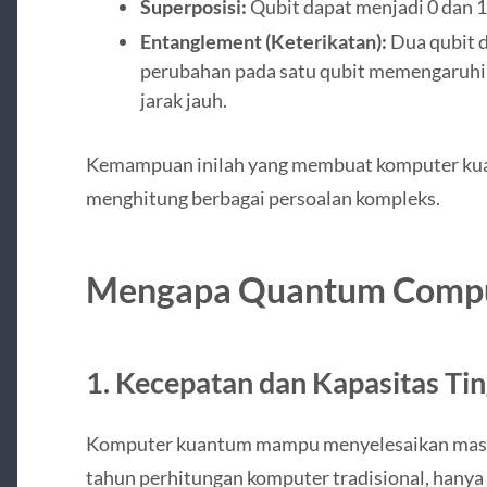
Superposisi:
Qubit dapat menjadi 0 dan 1
Entanglement (Keterikatan):
Dua qubit d
perubahan pada satu qubit memengaruhi y
jarak jauh.
Kemampuan inilah yang membuat komputer kua
menghitung berbagai persoalan kompleks.
Mengapa Quantum Comput
1. Kecepatan dan Kapasitas Tin
Komputer kuantum mampu menyelesaikan masa
tahun perhitungan komputer tradisional, hanya 