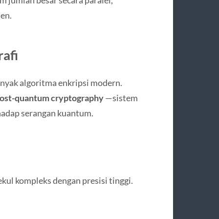
jumlah besar secara paralel,
en.
afi
yak algoritma enkripsi modern.
ost-quantum cryptography
—sistem
hadap serangan kuantum.
l kompleks dengan presisi tinggi.