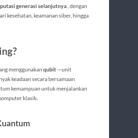
utasi generasi selanjutnya
, dengan
ri kesehatan, keamanan siber, hingga
ing?
yang menggunakan
qubit
—unit
nyak keadaan secara bersamaan
uantum kemampuan untuk menjalankan
komputer klasik.
 Kuantum