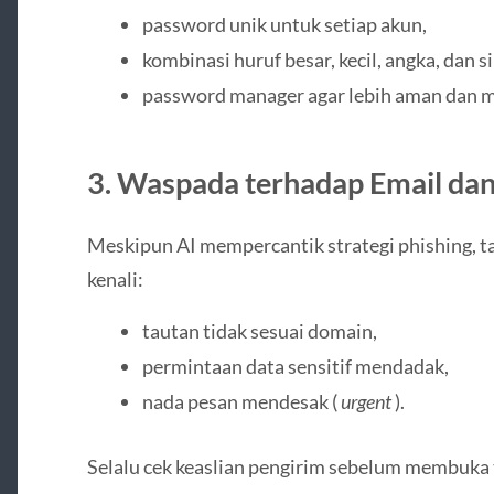
password unik untuk setiap akun,
kombinasi huruf besar, kecil, angka, dan s
password manager agar lebih aman dan m
3. Waspada terhadap Email da
Meskipun AI mempercantik strategi phishing, ta
kenali:
tautan tidak sesuai domain,
permintaan data sensitif mendadak,
nada pesan mendesak (
urgent
).
Selalu cek keaslian pengirim sebelum membuka 