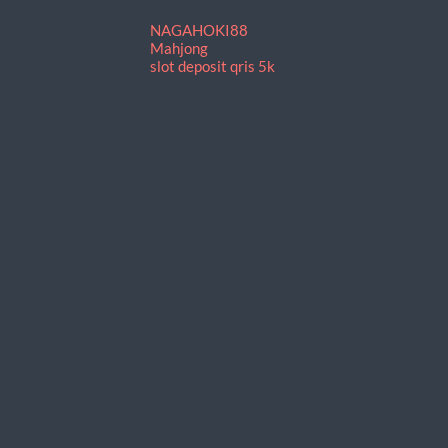
NAGAHOKI88
Mahjong
slot deposit qris 5k