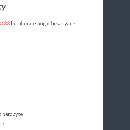
ty
I 88
berukuran sangat besar yang
a petabyte
me