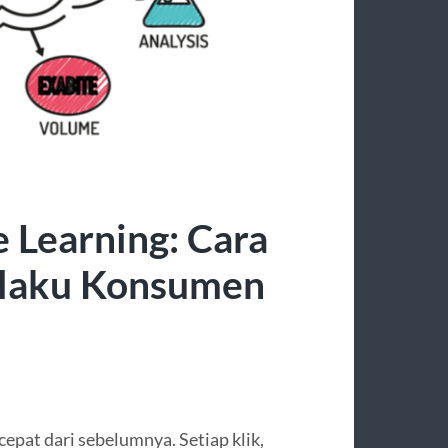
 Learning: Cara
laku Konsumen
cepat dari sebelumnya. Setiap klik,