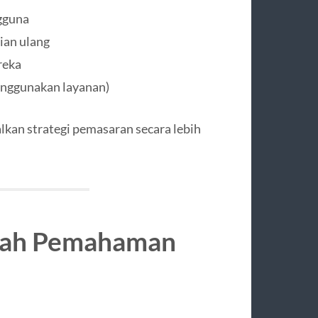
gguna
ian ulang
reka
enggunakan layanan)
kan strategi pemasaran secara lebih
bah Pemahaman